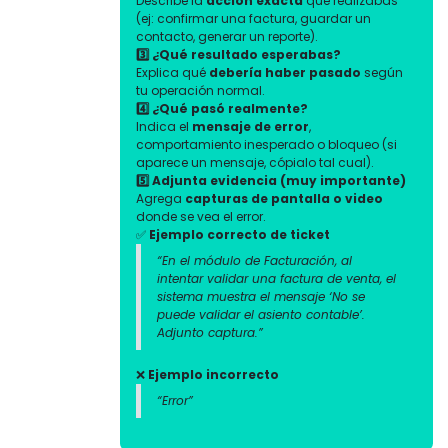
Describe la
acción exacta
que realizabas
(ej: confirmar una factura, guardar un
contacto, generar un reporte).
3️⃣ ¿Qué resultado esperabas?
Explica qué
debería haber pasado
según
tu operación normal.
4️⃣ ¿Qué pasó realmente?
Indica el
mensaje de error
,
comportamiento inesperado o bloqueo (si
aparece un mensaje, cópialo tal cual).
5️⃣ Adjunta evidencia (muy importante)
Agrega
capturas de pantalla o video
donde se vea el error.
✅
Ejemplo correcto de ticket
“En el módulo de Facturación, al
intentar validar una factura de venta, el
sistema muestra el mensaje
‘No se
puede validar el asiento contable’
.
Adjunto captura.”
❌
Ejemplo incorrecto
“Error”