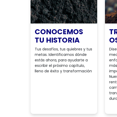
CONOCEMOS
T
TU HISTORIA
O
Tus desafíos, tus quiebres y tus
Dise
metas. Identificamos dónde
med
estás ahora, para ayudarte a
enf
escribir el próximo capítulo,
más 
lleno de éxito y transformación
impa
Nues
rent
cam
tran
dura