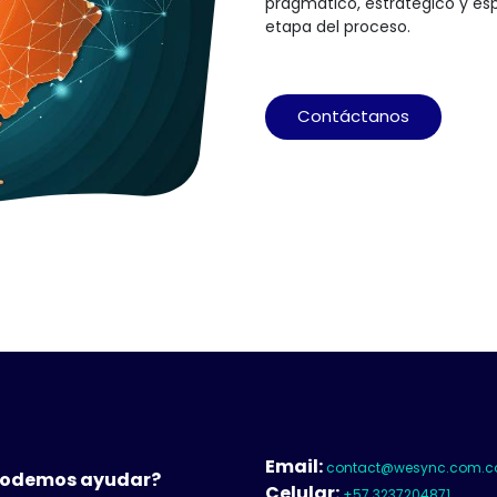
pragmático, estratégico y esp
etapa del proceso.
Contáctanos
Email:
contact@wesync.com.
podemos ayudar?
Celular:
+57 3237204871