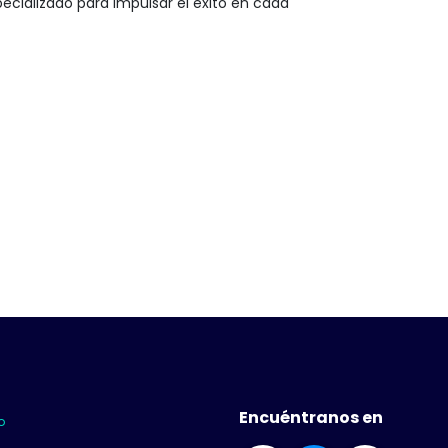
ecializado para impulsar el éxito en cada
Encuéntranos en
co