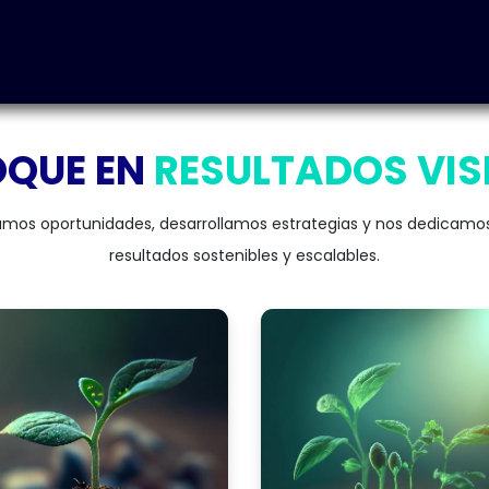
iones
Implementa Odoo
Mesa de Ayuda
Solicita tu 
OQUE EN
RESULTADOS
VIS
camos oportunidades, desarrollamos estrategias y nos dedicamos
resultados sostenibles y escalables.